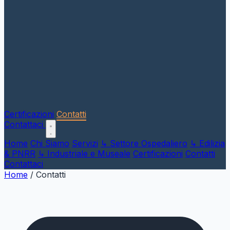
Certificazioni
Contatti
Contattaci
Home
Chi Siamo
Servizi
↳ Settore Ospedaliero
↳ Edilizia
& PNRR
↳ Industriale e Museale
Certificazioni
Contatti
Contattaci
Home
/
Contatti